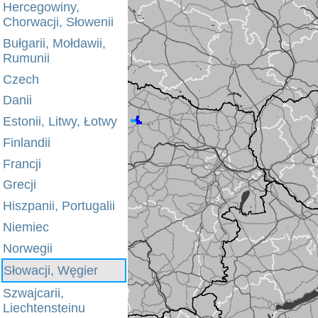
Hercegowiny,
Chorwacji, Słowenii
Bułgarii, Mołdawii,
Rumunii
Czech
Danii
Estonii, Litwy, Łotwy
Finlandii
Francji
Grecji
Hiszpanii, Portugalii
Niemiec
Norwegii
Słowacji, Węgier
Szwajcarii,
Liechtensteinu