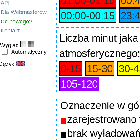
01:00‑01:15
00:
API
Dla Webmasterów
00:00‑00:15
23:
Co nowego?
Kontakt
Liczba minut jaka
Wygląd
atmosferycznego
Automatyczny
Język
0‑15
15‑30
30‑4
105‑120
Oznaczenie w gó
zarejestrowano
brak wyładowań