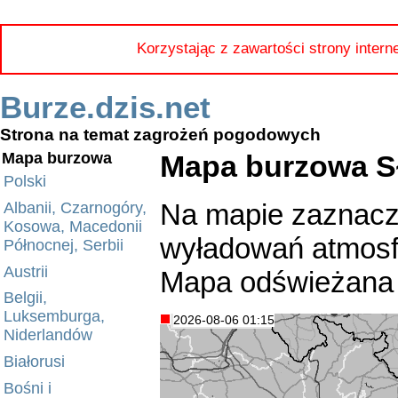
Korzystając z zawartości strony intern
Burze.dzis.net
Strona na temat zagrożeń pogodowych
Mapa burzowa Sł
Mapa burzowa
Polski
Na mapie zaznacz
Albanii, Czarnogóry,
Kosowa, Macedonii
wyładowań atmosfe
Północnej, Serbii
Austrii
Mapa odświeżana 
Belgii,
Luksemburga,
2026-08-06 01:15
Niderlandów
Białorusi
Bośni i