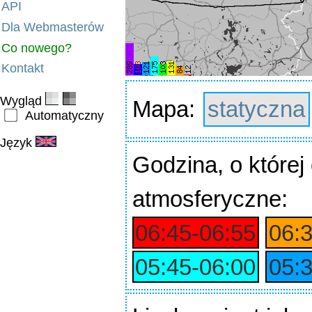
API
Dla Webmasterów
Co nowego?
Kontakt
Wygląd
Mapa:
statyczna
Automatyczny
Język
Godzina
, o które
atmosferyczne:
06:45‑06:55
06:
05:45‑06:00
05: