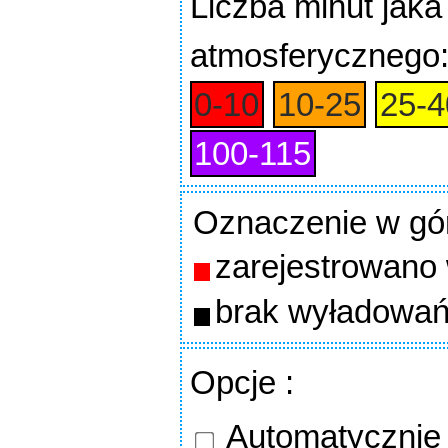
Liczba minut jaka
atmosferycznego
0‑10
10‑25
25‑4
100‑115
Oznaczenie w gó
zarejestrowano
brak wyładowań
Opcje
:
Automatycznie o