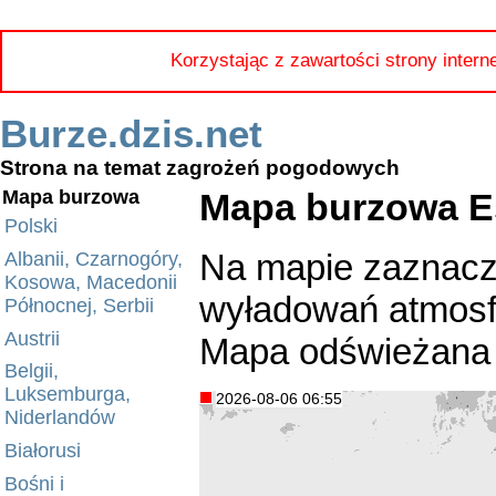
Korzystając z zawartości strony intern
Burze.dzis.net
Strona na temat zagrożeń pogodowych
Mapa burzowa Es
Mapa burzowa
Polski
Na mapie zaznacz
Albanii, Czarnogóry,
Kosowa, Macedonii
wyładowań atmosfe
Północnej, Serbii
Austrii
Mapa odświeżana 
Belgii,
Luksemburga,
2026-08-06 06:55
Niderlandów
Białorusi
Bośni i