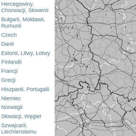
Hercegowiny,
Chorwacji, Słowenii
Bułgarii, Mołdawii,
Rumunii
Czech
Danii
Estonii, Litwy, Łotwy
Finlandii
Francji
Grecji
Hiszpanii, Portugalii
Niemiec
Norwegii
Słowacji, Węgier
Szwajcarii,
Liechtensteinu