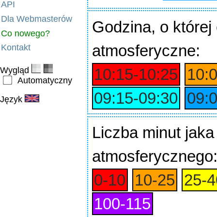
API
Dla Webmasterów
Godzina
, o które
Co nowego?
atmosferyczne:
Kontakt
Wygląd
10:15‑10:25
10:
Automatyczny
09:15‑09:30
09:
Język
Liczba minut jaka
atmosferycznego
0‑10
10‑25
25‑4
100‑115