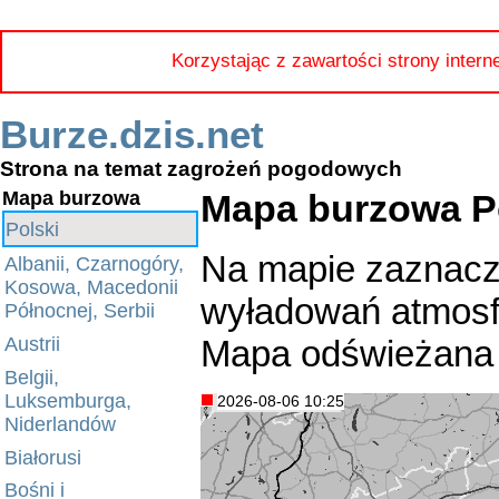
Korzystając z zawartości strony intern
Burze.dzis.net
Strona na temat zagrożeń pogodowych
Mapa burzowa P
Mapa burzowa
Polski
Na mapie zaznacz
Albanii, Czarnogóry,
Kosowa, Macedonii
wyładowań atmosfe
Północnej, Serbii
Mapa odświeżana 
Austrii
Belgii,
Luksemburga,
2026-08-06 10:25
Niderlandów
Białorusi
Bośni i