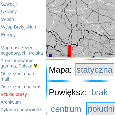
Szwecji
Ukrainy
Włoch
Wysp Brytyjskich
Europy
Mapa ostrzeżeń
pogodowych, Polska
Promieniowanie
gamma, Polska
Mapa:
statyczna
Ostrzeżenia na e-
mail
Ostrzeżenia na sms
Powiększ:
brak
Szukaj burzy
Archiwum
centrum
połudn
Pytania i odpowiedzi