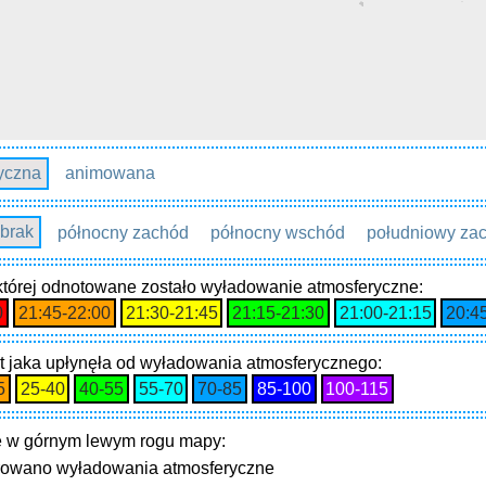
tyczna
animowana
brak
północny zachód
północny wschód
południowy za
 której odnotowane zostało wyładowanie atmosferyczne:
0
21:45‑22:00
21:30‑21:45
21:15‑21:30
21:00‑21:15
20:4
t jaka upłynęła od wyładowania atmosferycznego:
5
25‑40
40‑55
55‑70
70‑85
85‑100
100‑115
 w górnym lewym rogu mapy:
trowano wyładowania atmosferyczne