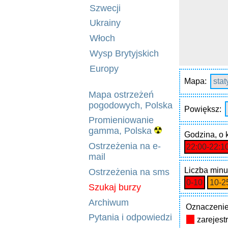
Szwecji
Ukrainy
Włoch
Wysp Brytyjskich
Europy
Mapa:
sta
Mapa ostrzeżeń
pogodowych, Polska
Powiększ:
Promieniowanie
gamma, Polska
Godzina
, o
Ostrzeżenia na e-
22:00‑22:1
mail
Liczba minu
Ostrzeżenia na sms
0‑10
10‑2
Szukaj burzy
Archiwum
Oznaczenie
Pytania i odpowiedzi
zarejes