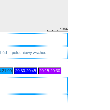
chód
południowy wschód
5‑21:00
20:30‑20:45
20:15‑20:30