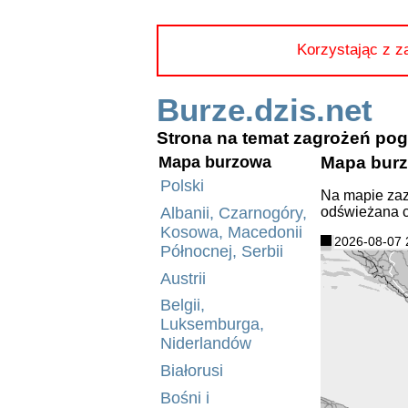
Korzystając z z
Burze.dzis.net
Strona na temat zagrożeń p
Mapa burz
Mapa burzowa
Polski
Na mapie zaz
odświeżana c
Albanii, Czarnogóry,
Kosowa, Macedonii
2026-08-07 
Północnej, Serbii
Austrii
Belgii,
Luksemburga,
Niderlandów
Białorusi
Bośni i