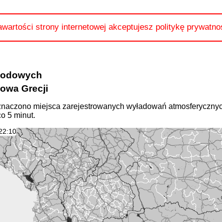
awartości strony internetowej akceptujesz politykę prywatno
ogodowych
owa Grecji
naczono miejsca zarejestrowanych wyładowań atmosferycznyc
o 5 minut.
22:10