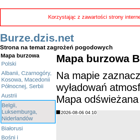
Korzystając z zawartości strony intern
Burze.dzis.net
Strona na temat zagrożeń pogodowych
Mapa burzowa Be
Mapa burzowa
Polski
Na mapie zaznacz
Albanii, Czarnogóry,
Kosowa, Macedonii
wyładowań atmosfe
Północnej, Serbii
Austrii
Mapa odświeżana 
Belgii,
Luksemburga,
2026-08-06 04:10
Niderlandów
Białorusi
Bośni i