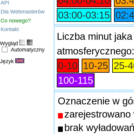
04:00‑04:10
03:
API
Dla Webmasterów
03:00‑03:15
02:
Co nowego?
Kontakt
Liczba minut jaka
Wygląd
atmosferycznego
Automatyczny
Język
0‑10
10‑25
25‑4
100‑115
Oznaczenie w gó
zarejestrowano
brak wyładowań