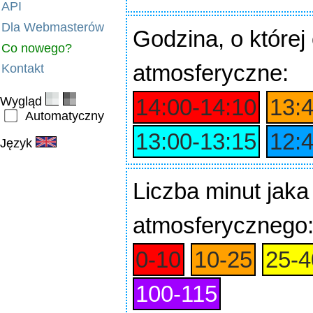
API
Dla Webmasterów
Godzina
, o które
Co nowego?
atmosferyczne:
Kontakt
Wygląd
14:00‑14:10
13:
Automatyczny
13:00‑13:15
12:
Język
Liczba minut jaka
atmosferycznego
0‑10
10‑25
25‑4
100‑115