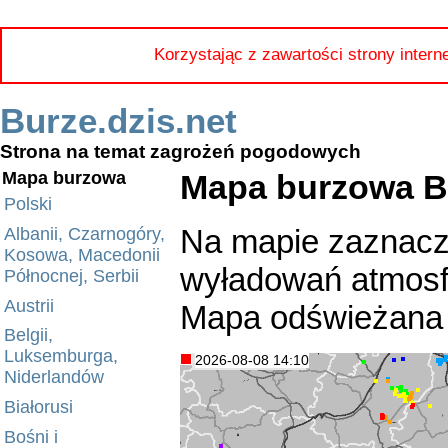
Korzystając z zawartości strony intern
Burze.dzis.net
Strona na temat zagrożeń pogodowych
Mapa burzowa Bu
Mapa burzowa
Polski
Na mapie zaznacz
Albanii, Czarnogóry,
Kosowa, Macedonii
wyładowań atmosfe
Północnej, Serbii
Austrii
Mapa odświeżana 
Belgii,
Luksemburga,
2026-08-08 14:10
Niderlandów
Białorusi
Bośni i