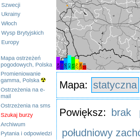
Szwecji
Ukrainy
Włoch
Wysp Brytyjskich
Europy
Mapa ostrzeżeń
pogodowych, Polska
Promieniowanie
gamma, Polska
Mapa:
statyczna
Ostrzeżenia na e-
mail
Ostrzeżenia na sms
Powiększ:
brak
Szukaj burzy
Archiwum
południowy zach
Pytania i odpowiedzi