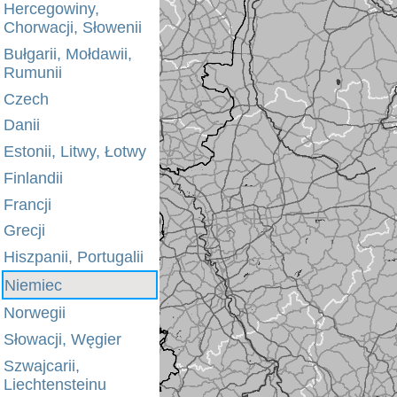
Hercegowiny,
Chorwacji, Słowenii
Bułgarii, Mołdawii,
Rumunii
Czech
Danii
Estonii, Litwy, Łotwy
Finlandii
Francji
Grecji
Hiszpanii, Portugalii
Niemiec
Norwegii
Słowacji, Węgier
Szwajcarii,
Liechtensteinu