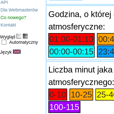
API
Dla Webmasterów
Godzina
, o które
Co nowego?
atmosferyczne:
Kontakt
Wygląd
01:00‑01:10
00:
Automatyczny
00:00‑00:15
23:
Język
Liczba minut jaka
atmosferycznego
0‑10
10‑25
25‑4
100‑115