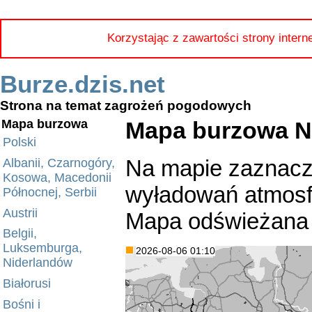
Korzystając z zawartości strony intern
Burze.dzis.net
Strona na temat zagrożeń pogodowych
Mapa burzowa N
Mapa burzowa
Polski
Na mapie zaznacz
Albanii, Czarnogóry,
Kosowa, Macedonii
wyładowań atmosfe
Północnej, Serbii
Austrii
Mapa odświeżana 
Belgii,
Luksemburga,
2026-08-06 01:10
Niderlandów
Białorusi
Bośni i