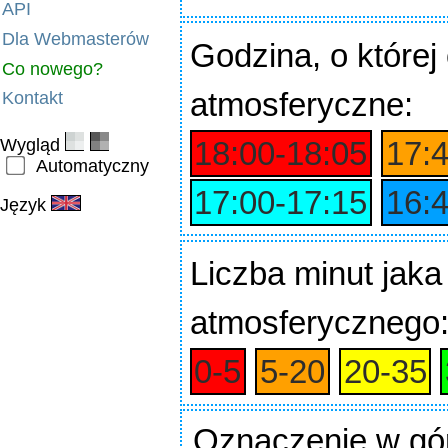
API
Dla Webmasterów
Godzina
, o które
Co nowego?
atmosferyczne:
Kontakt
Wygląd
18:00‑18:05
17:
Automatyczny
17:00‑17:15
16:
Język
Liczba minut jaka
atmosferycznego
0‑5
5‑20
20‑35
Oznaczenie w gó