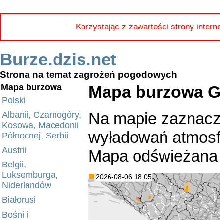
Korzystając z zawartości strony intern
Burze.dzis.net
Strona na temat zagrożeń pogodowych
Mapa burzowa Gr
Mapa burzowa
Polski
Na mapie zaznacz
Albanii, Czarnogóry,
Kosowa, Macedonii
wyładowań atmosfe
Północnej, Serbii
Austrii
Mapa odświeżana 
Belgii,
Luksemburga,
2026-08-06 18:05
Niderlandów
Białorusi
Bośni i