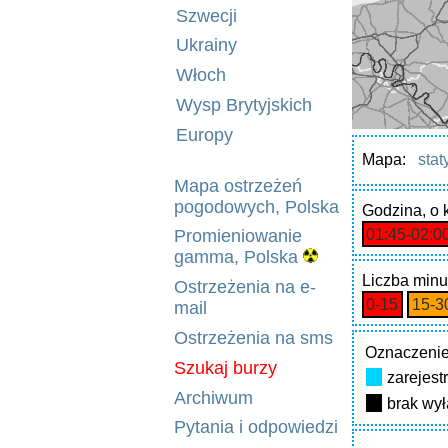
Szwecji
Ukrainy
Włoch
Wysp Brytyjskich
Europy
Mapa:
stat
Mapa ostrzeżeń
pogodowych, Polska
Godzina
, o
01:45‑02:0
Promieniowanie
gamma, Polska
Liczba minu
Ostrzeżenia na e-
0‑15
15‑3
mail
Ostrzeżenia na sms
Oznaczenie
Szukaj burzy
zarejes
Archiwum
brak wy
Pytania i odpowiedzi