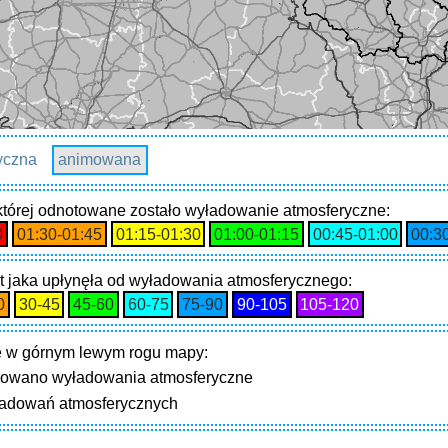
yczna
animowana
 której odnotowane zostało wyładowanie atmosferyczne:
0
01:30‑01:45
01:15‑01:30
01:00‑01:15
00:45‑01:00
00:3
t jaka upłynęła od wyładowania atmosferycznego:
0
30‑45
45‑60
60‑75
75‑90
90‑105
105‑120
 w górnym lewym rogu mapy:
trowano wyładowania atmosferyczne
ładowań atmosferycznych