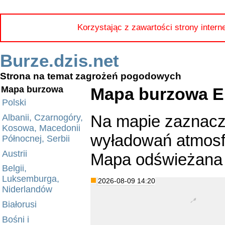
Korzystając z zawartości strony intern
Burze.dzis.net
Strona na temat zagrożeń pogodowych
Mapa burzowa E
Mapa burzowa
Polski
Na mapie zaznacz
Albanii, Czarnogóry,
Kosowa, Macedonii
wyładowań atmosfe
Północnej, Serbii
Austrii
Mapa odświeżana 
Belgii,
Luksemburga,
2026-08-09 14:20
Niderlandów
Białorusi
Bośni i