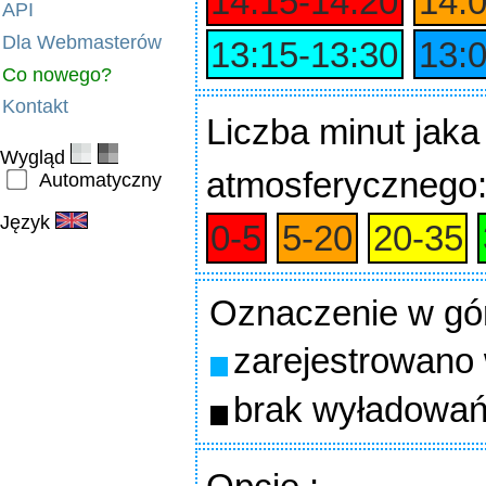
14:15‑14:20
14:
API
Dla Webmasterów
13:15‑13:30
13:
Co nowego?
Kontakt
Liczba minut jaka
Wygląd
atmosferycznego
Automatyczny
Język
0‑5
5‑20
20‑35
Oznaczenie w gó
zarejestrowano
brak wyładowań